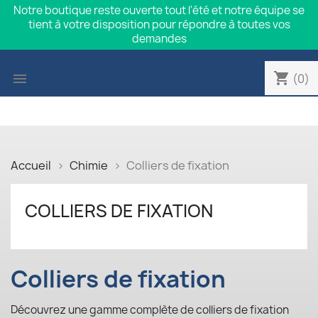
Notre boutique reste ouverte tout l'été et notre équipe se
tient à votre disposition pour répondre à toutes vos
demandes
shopping_cart

(0)
Accueil
Chimie
Colliers de fixation
COLLIERS DE FIXATION
Colliers de fixation
Découvrez une gamme complète de colliers de fixation