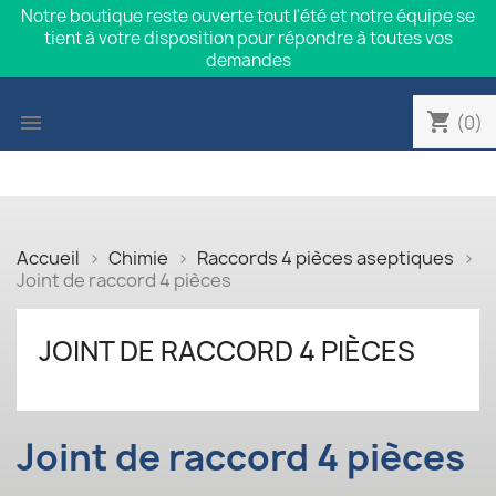
Notre boutique reste ouverte tout l'été et notre équipe se
tient à votre disposition pour répondre à toutes vos
demandes
shopping_cart

(0)
Accueil
Chimie
Raccords 4 pièces aseptiques
Joint de raccord 4 pièces
JOINT DE RACCORD 4 PIÈCES
Joint de raccord 4 pièces