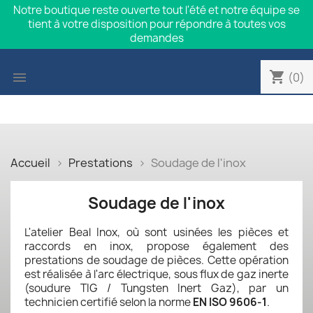
Notre boutique reste ouverte tout l'été et notre équipe se
tient à votre disposition pour répondre à toutes vos
demandes
shopping_cart

(0)
Accueil
Prestations
Soudage de l'inox
Soudage de l'inox
L'atelier Beal Inox, où sont usinées les pièces et
raccords en inox, propose également des
prestations de soudage de pièces. Cette opération
est réalisée à l'arc électrique, sous flux de gaz inerte
(soudure TIG / Tungsten Inert Gaz), par un
technicien certifié selon la norme
EN ISO 9606-1
.