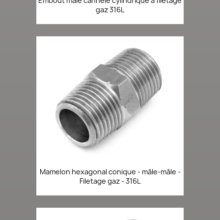
Embout mâle cannelé cylindrique à filetage
gaz 316L
Mamelon hexagonal conique - mâle-mâle -
Filetage gaz - 316L