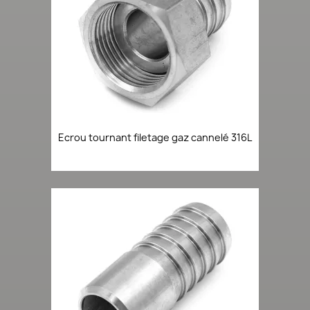
Ecrou tournant filetage gaz cannelé 316L