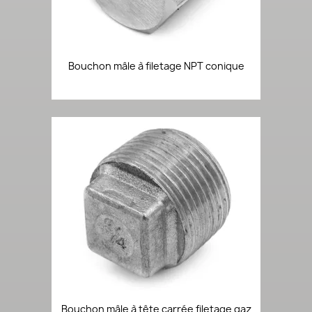
Bouchon mâle à filetage NPT conique
Bouchon mâle à tête carrée filetage gaz