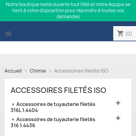
Notre boutique reste ouverte tout l'été et notre équipe se
tient à votre disposition pour répondre à toutes vos
demandes
shopping_cart

(0)
Accueil
Chimie
Accessoires filetés ISO
ACCESSOIRES FILETÉS ISO

Accessoires de tuyauterie filetés
316L 1.4404

Accessoires de tuyauterie filetés
316 1.4436