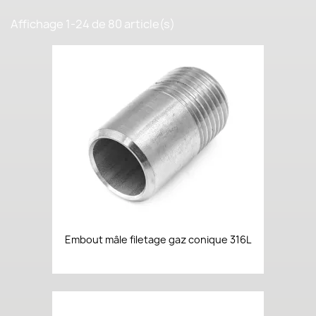
Affichage 1-24 de 80 article(s)
Embout mâle filetage gaz conique 316L