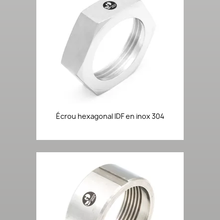
Écrou hexagonal IDF en inox 304