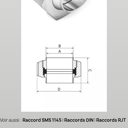
Voir aussi :
Raccord SMS 1145
|
Raccords DIN
|
Raccords RJT