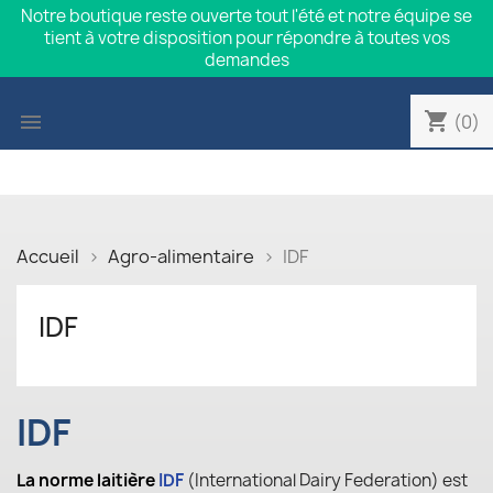
Notre boutique reste ouverte tout l'été et notre équipe se
tient à votre disposition pour répondre à toutes vos
demandes
shopping_cart

(0)
Accueil
Agro-alimentaire
IDF
IDF
IDF
La norme laitière
IDF
(International Dairy Federation) est