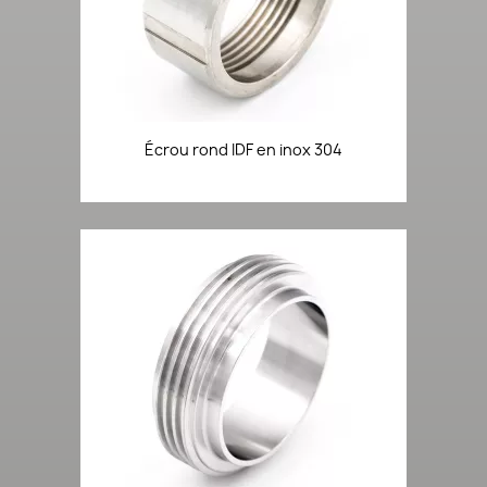
Écrou rond IDF en inox 304