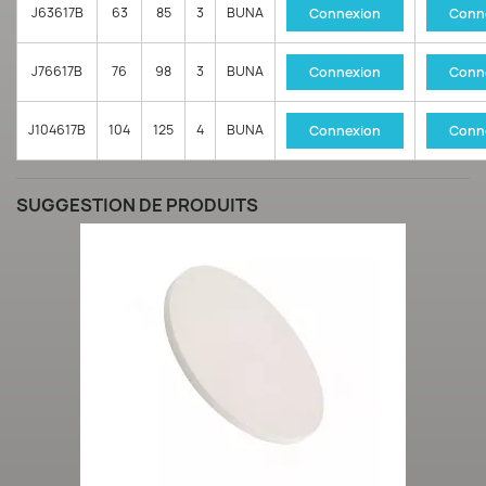
J63617B
63
85
3
BUNA
Connexion
Conn
J76617B
76
98
3
BUNA
Connexion
Conn
J104617B
104
125
4
BUNA
Connexion
Conn
SUGGESTION DE PRODUITS