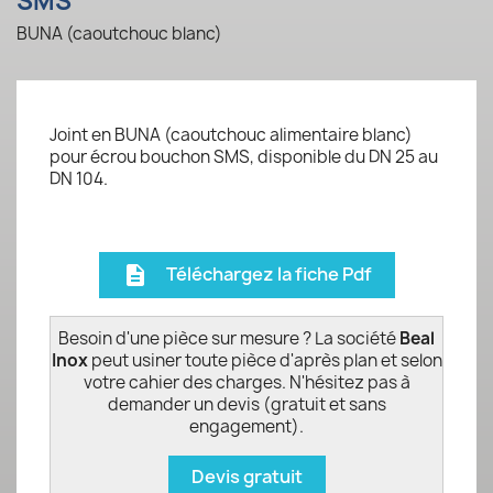
SMS
BUNA (caoutchouc blanc)
Joint en BUNA (caoutchouc alimentaire blanc)
pour écrou bouchon SMS, disponible du DN 25 au
DN 104.
Téléchargez la fiche Pdf
description
Besoin d'une pièce sur mesure ? La société
Beal
Inox
peut usiner toute pièce d'après plan et selon
votre cahier des charges. N'hésitez pas à
demander un devis (gratuit et sans
engagement).
Devis gratuit