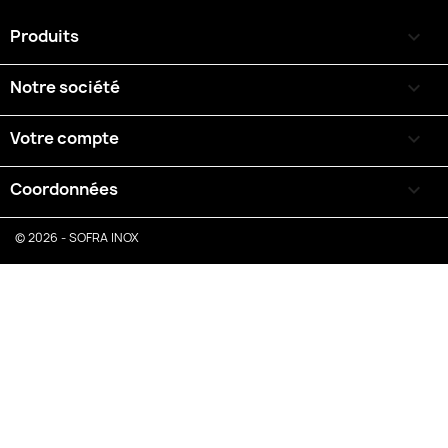
Produits

Notre société

Votre compte

Coordonnées
keyboard_arrow_down
© 2026 - SOFRA INOX