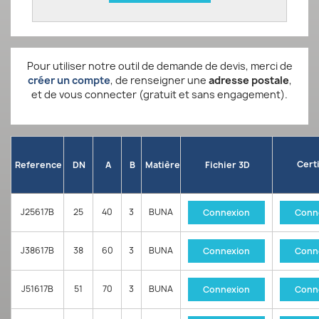
Pour utiliser notre outil de demande de devis, merci de
créer un compte
, de renseigner une
adresse postale
,
et de vous connecter (gratuit et sans engagement).
Certi
Reference
DN
A
B
Matière
Fichier 3D
J25617B
25
40
3
BUNA
Connexion
Conn
J38617B
38
60
3
BUNA
Connexion
Conn
J51617B
51
70
3
BUNA
Connexion
Conn