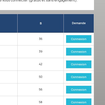
de vous connecter (gratuit et sans engagement).
Demande
B
36
Connexion
39
Connexion
42
Connexion
50
Connexion
56
Connexion
58
Connexion