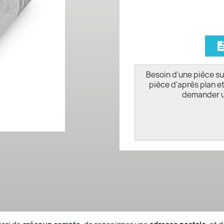
descript
Besoin d'une pièce su
pièce d'après plan et
demander u