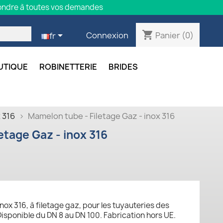
épondre à toutes vos demandes
shopping_cart

Panier
(0)
Connexion
fr
UTIQUE
ROBINETTERIE
BRIDES
 316
Mamelon tube - Filetage Gaz - inox 316
etage Gaz - inox 316
ox 316, à filetage gaz, pour les tuyauteries des
Disponible du DN 8 au DN 100. Fabrication hors UE.