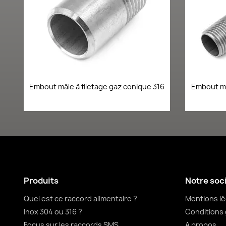
Aperçu rapide

Embout mâle à filetage gaz conique 316
Embout mâ
Produits
Notre soc
Quel est ce raccord alimentaire ?
Mentions lé
Inox 304 ou 316 ?
Conditions 
Focus sur les raccords SMS
A propos