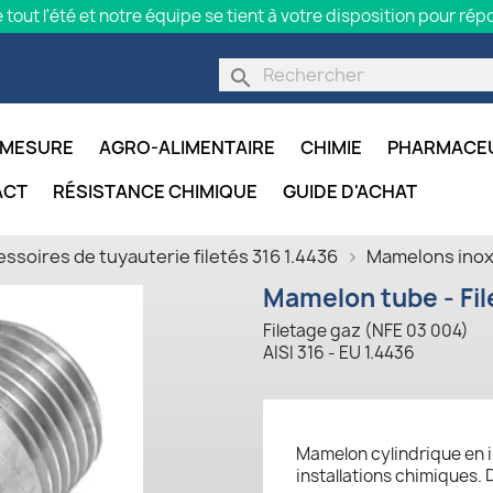
 tout l'été et notre équipe se tient à votre disposition pour r
search
 MESURE
AGRO-ALIMENTAIRE
CHIMIE
PHARMACE
ACT
RÉSISTANCE CHIMIQUE
GUIDE D'ACHAT
ssoires de tuyauterie filetés 316 1.4436
Mamelons inox
Mamelon tube - Fil
Filetage gaz (NFE 03 004)
AISI 316 - EU 1.4436
Mamelon cylindrique en in
installations chimiques. 