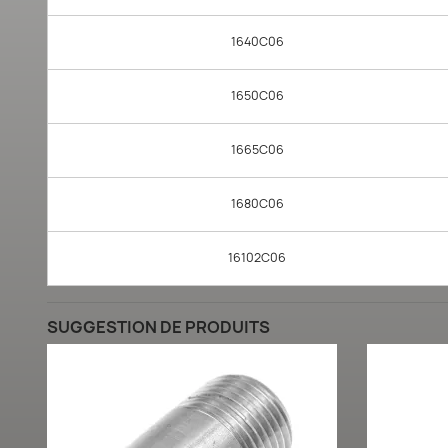
1640C06
1650C06
1665C06
1680C06
16102C06
SUGGESTION DE PRODUITS