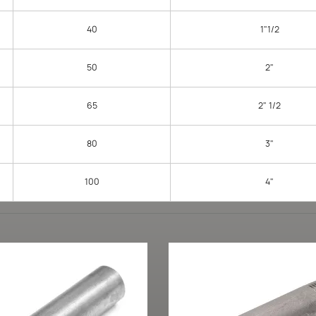
40
1"1/2
50
2"
65
2" 1/2
80
3"
100
4"