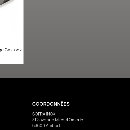
e
ge Gaz inox
COORDONNÉES
SOFRA INOX
312 avenue Michel Omerin
63600 Ambert