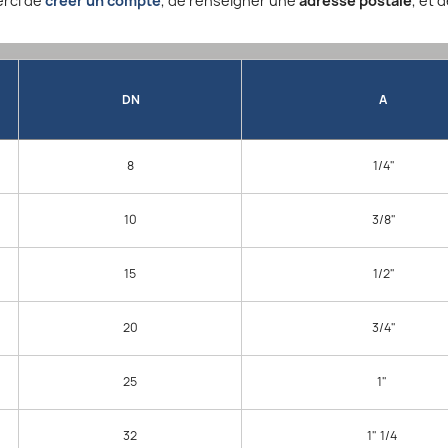
erci de
créer un compte
, de renseigner une
adresse postale
, et 
DN
A
8
1/4"
10
3/8"
15
1/2"
20
3/4"
25
1"
32
1" 1/4