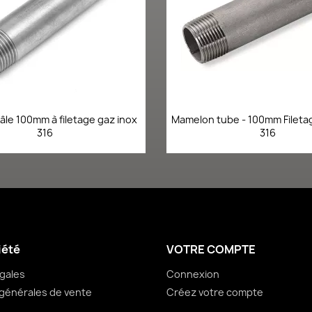
Aperçu rapide
Aperçu rapid


le 100mm à filetage gaz inox
Mamelon tube - 100mm Fileta
316
316
iété
VOTRE COMPTE
gales
Connexion
générales de vente
Créez votre compte