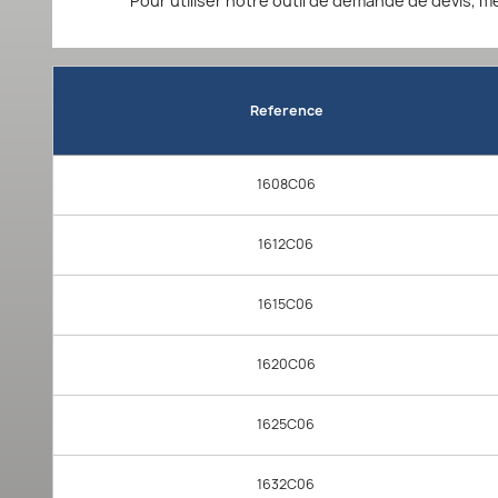
Pour utiliser notre outil de demande de devis, m
Reference
1608C06
1612C06
1615C06
1620C06
1625C06
1632C06