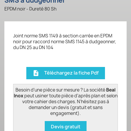
SMS à dudgeonner
EPDM noir - Dureté 80 Sh
Joint norme SMS 1149 à section carrée en EPDM
noir pour raccord norme SMS 1145 à dudgeonner,
du DN 25 au DN 104
Téléchargez la fiche Pdf
description
Besoin d'une pièce sur mesure ? La société
Beal
Inox
peut usiner toute pièce d'après plan et selon
votre cahier des charges. N'hésitez pas à
demander un devis (gratuit et sans
engagement).
Devis gratuit