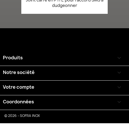
dudgeonner
Produits

Notre société

Votre compte

Coordonnées
keyboard_arrow_down
© 2026 - SOFRA INOX