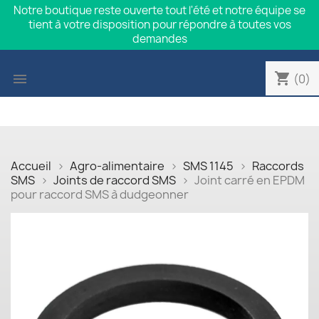
Notre boutique reste ouverte tout l'été et notre équipe se
tient à votre disposition pour répondre à toutes vos
demandes
shopping_cart

(0)
Accueil
Agro-alimentaire
SMS 1145
Raccords
SMS
Joints de raccord SMS
Joint carré en EPDM
pour raccord SMS à dudgeonner