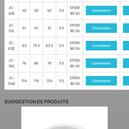
JC-
EPDM
40
50
40
5.5
Connexion
40E
80 Sh
JC-
EPDM
51
61
51
5.5
Connexion
51E
80 Sh
JC-
EPDM
63
73.5
63.5
5.5
Connexion
63E
80 Sh
JC-
EPDM
76
86
76
5.5
Connexion
76E
80 Sh
JC-
EPDM
104
116
104
5.5
Connexion
104E
80 Sh
SUGGESTION DE PRODUITS