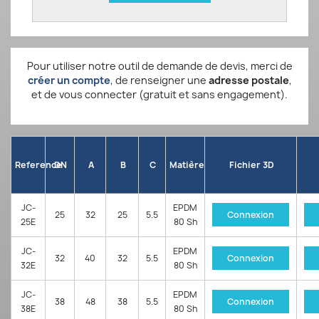
Pour utiliser notre outil de demande de devis, merci de
créer un compte
, de renseigner une
adresse postale
,
et de vous connecter (gratuit et sans engagement).
Reference
DN
A
B
C
Matière
Fichier 3D
JC-
EPDM
25
32
25
5.5
Connexion
25E
80 Sh
JC-
EPDM
32
40
32
5.5
Connexion
32E
80 Sh
JC-
EPDM
38
48
38
5.5
Connexion
38E
80 Sh