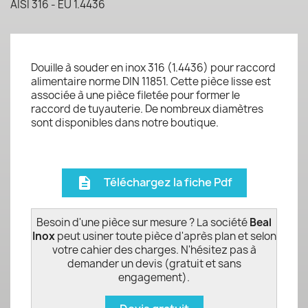
AISI 316 - EU 1.4436
Douille à souder en inox 316 (1.4436) pour raccord
alimentaire norme DIN 11851. Cette pièce lisse est
associée à une pièce filetée pour former le
raccord de tuyauterie. De nombreux diamètres
sont disponibles dans notre boutique.
Téléchargez la fiche Pdf
description
Besoin d'une pièce sur mesure ? La société
Beal
Inox
peut usiner toute pièce d'après plan et selon
votre cahier des charges. N'hésitez pas à
demander un devis (gratuit et sans
engagement).