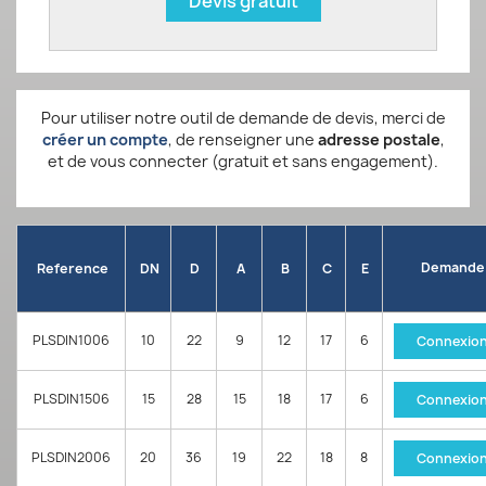
Devis gratuit
Pour utiliser notre outil de demande de devis, merci de
créer un compte
, de renseigner une
adresse postale
,
et de vous connecter (gratuit et sans engagement).
Demande
Reference
DN
D
A
B
C
E
PLSDIN1006
10
22
9
12
17
6
Connexio
PLSDIN1506
15
28
15
18
17
6
Connexio
PLSDIN2006
20
36
19
22
18
8
Connexio