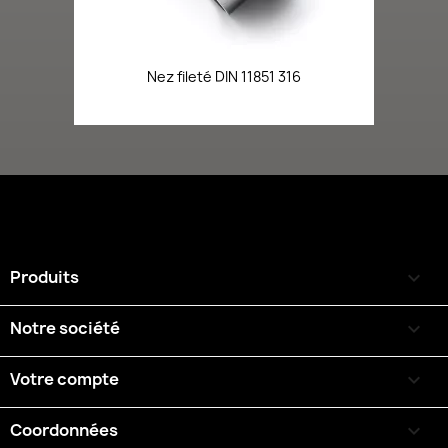
Nez fileté DIN 11851 316
Produits

Notre société

Votre compte

Coordonnées
keyboard_arrow_down