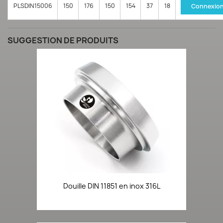
PLSDIN15006
150
176
150
154
37
18
Connexio
SUGGESTION DE PRODUITS
Douille DIN 11851 en inox 316L