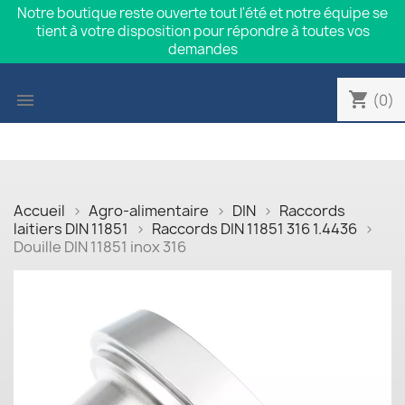
Notre boutique reste ouverte tout l'été et notre équipe se
tient à votre disposition pour répondre à toutes vos
demandes
shopping_cart

(0)
Accueil
Agro-alimentaire
DIN
Raccords
laitiers DIN 11851
Raccords DIN 11851 316 1.4436
Douille DIN 11851 inox 316