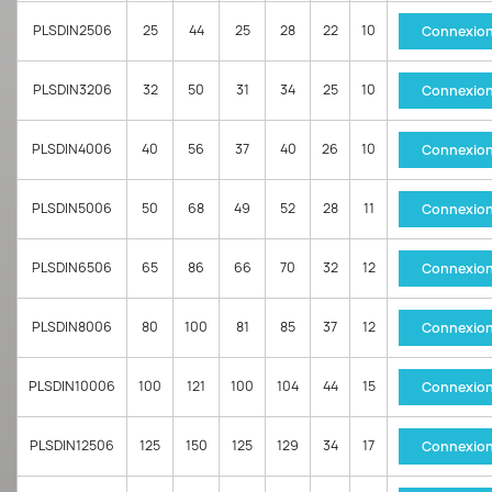
PLSDIN2506
25
44
25
28
22
10
Connexio
PLSDIN3206
32
50
31
34
25
10
Connexio
PLSDIN4006
40
56
37
40
26
10
Connexio
PLSDIN5006
50
68
49
52
28
11
Connexio
PLSDIN6506
65
86
66
70
32
12
Connexio
PLSDIN8006
80
100
81
85
37
12
Connexio
PLSDIN10006
100
121
100
104
44
15
Connexio
PLSDIN12506
125
150
125
129
34
17
Connexio